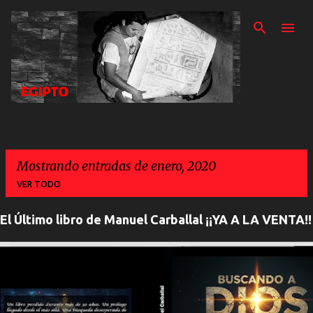
Ir al contenido prin
Mostrando entradas de enero, 2020
VER TODO
El Último libro de Manuel Carballal ¡¡YA A LA VENTA!!
E
n
t
r
a