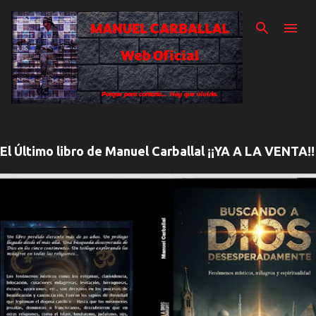
Ir al contenido prin
El Último libro de Manuel Carballal ¡¡YA A LA VENTA!!
E
n
t
r
a
d
a
s