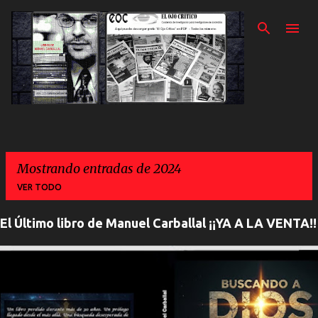
Ir al contenido prin
Mostrando entradas de 2024
VER TODO
El Último libro de Manuel Carballal ¡¡YA A LA VENTA!!
E
n
t
r
a