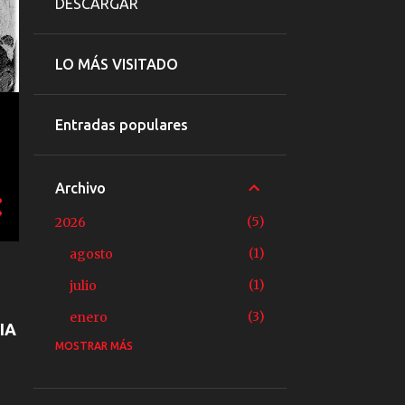
DESCARGAR
LO MÁS VISITADO
Entradas populares
Archivo
5
2026
1
agosto
1
julio
3
enero
IA
MOSTRAR MÁS
1
2025
1
junio