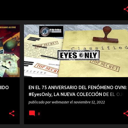
ROS
EL OJO CRITICO
EYESONLY
LIBROS
+
NIDO
EN EL 75 ANIVERSARIO DEL FENÓMENO OVNI:
#EyesOnly, LA NUEVA COLECCIÓN DE EL OJO
CRITICO
publicado por
webmaster
el
noviembre 12, 2022
0