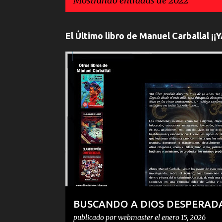
Mostrando entradas de 2022
E
El Último libro de Manuel Carballal ¡
n
t
BUSCANDO A DIOS DESESPERADAMENTE
FENÓMENO
r
a
d
a
s
BUSCANDO A DIOS DESPERADA
CARBALLAL ¡YA A LA VENTA!
publicado por
webmaster
el
enero 15, 2026