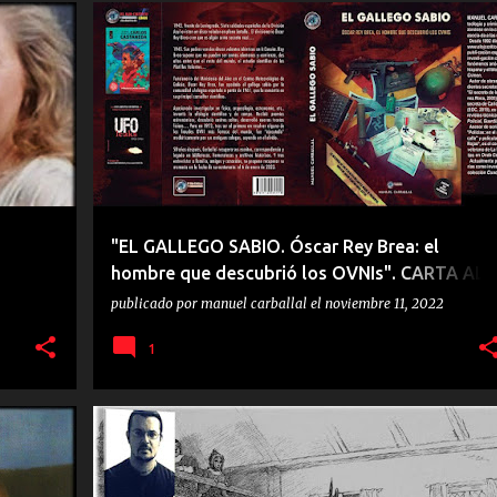
EL GALLEGO SABIO
FRAGMENTOS DE LIBROS
LIBROS
OSCAR REY BREA
+
"EL GALLEGO SABIO. Óscar Rey Brea: el
hombre que descubrió los OVNIs". CARTA AL
LECTOR.
publicado por
manuel carballal
el
noviembre 11, 2022
1
RÍA