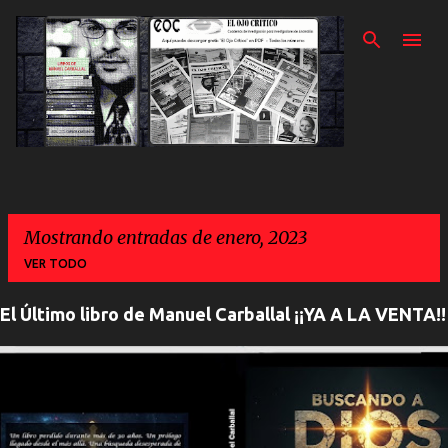
Ir al contenido prin
Mostrando entradas de enero, 2023
VER TODO
El Último libro de Manuel Carballal ¡¡YA A LA VENTA!!
E
n
t
r
a