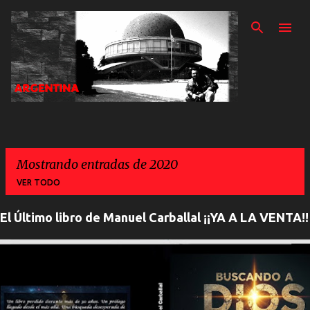
Ir al contenido prin
Mostrando entradas de 2020
VER TODO
El Último libro de Manuel Carballal ¡¡YA A LA VENTA!!
E
n
t
r
a