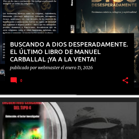
d
a
s
BUSCANDO A DIOS DESPERADAMENTE.
EL ÚLTIMO LIBRO DE MANUEL
CARBALLAL ¡YA A LA VENTA!
publicado por
webmaster
el
enero 15, 2026
0