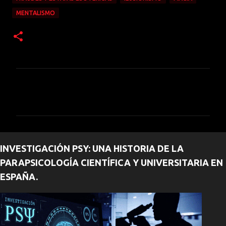
MENTALISMO
C
o
m
e
n
INVESTIGACIÓN PSY: UNA HISTORIA DE LA
t
PARAPSICOLOGÍA CIENTÍFICA Y UNIVERSITARIA EN
a
ESPAÑA.
r
i
o
s