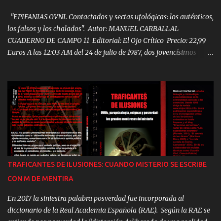
"EPIFANIAS OVNI. Contactados y sectas ufológicas: los auténticos,
los falsos y los chalados". Autor: MANUEL CARBALLAL
CUADERNO DE CAMPO 11 Editorial: El Ojo Crítico Precio: 22,99
Euros A las 12:03 AM del 24 de julio de 1987, dos jovencísimos
Javier Siena y Manuel Carballal vivieron su Particular epifanía
OVNI. Aquella experiencia, narrada en detalle ahora por primera
vez les haría consagrar sus vidas al estudio del fenómeno. Este es
el fruto de aquella investigación. Los cultos OVNI y las sectas
ufológicas surgen en 1952 en EEUU, pero rápidamente se extienden
por todo el mundo. Hoy, cientos de miles de personas afirman
estar en contacto con extraterrestres. En 1991 el suicidio de 31
miembros del culto OVNI Heaven’s Gate alertó a las policías de
todo el planeta sobre estos grupos. Un año después la policía
TRAFICANTES DE ILUSIONES: CUANDO MISTERIO SE ESCRIBE
española abortaría otro presunto suicidio colectivo ufológico en
CON M DE MENTIRA
Tenerife. Pero, tras las sectas ufológicas, se ocultan cosas todavía
más siniestra...
En 2017 la siniestra palabra posverdad fue incorporada al
diccionario de la Real Academia Española (RAE). Según la RAE se