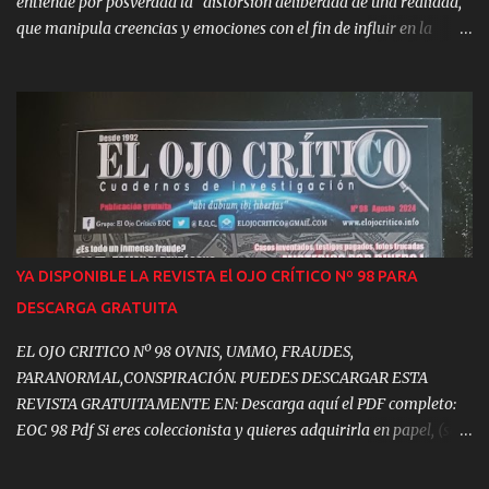
entiende por posverdad la “distorsión deliberada de una realidad,
que manipula creencias y emociones con el fin de influir en la
opinión pública y en actitudes sociales”. El término tiene su origen
en el contexto político, pero en el siglo XXI el uso de la posverdad o
mentira emotiva se ha traspolado a la economía, el periodismo, el
comercio, el derecho… y el misterio. Cualquier ámbito en que “la
distorsión deliberada de la realidad, en la que unos hechos
objetivos tienen menos influencia que las apelaciones a las
emociones y a las creencias personales” resulte rentable. Que
vivimos rodeados de mentiras no es ningún secreto. De las
preferentes a Milli Vanilli, pasando por el “Hombre de “Piltdown”,
YA DISPONIBLE LA REVISTA El OJO CRÍTICO Nº 98 PARA
las “Piedras de Beringuer”, el Forum Filatélico, los EREs de
DESCARGA GRATUITA
Andalucía, las fake news, etc. Nos hemos acostumbrado a vivir en
la mentira. En los últ...
EL OJO CRITICO Nº 98 OVNIS, UMMO, FRAUDES,
PARANORMAL,CONSPIRACIÓN. PUEDES DESCARGAR ESTA
REVISTA GRATUITAMENTE EN: Descarga aquí el PDF completo:
EOC 98 Pdf Si eres coleccionista y quieres adquirirla en papel, (son
muy pocos los ejemplares disponibles) puedes adquirirla al precio
de: 9,99 €. Podrás encontrar, entre otros contenidos: - EDITORIAL.