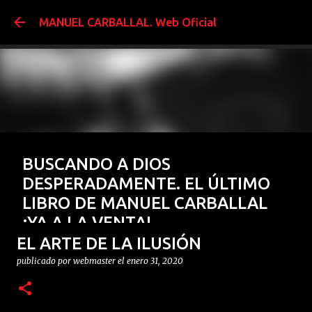
Ir al contenido prin
MANUEL CARBALLAL. Web Oficial
BUSCANDO A DIOS
DESPERADAMENTE. EL ÚLTIMO
LIBRO DE MANUEL CARBALLAL
¡YA A LA VENTA!
EL ARTE DE LA ILUSIÓN
publicado por
webmaster
el
enero 15, 2026
BUSCANDO A DIOS DESESPERADAMENTE
FENÓMENOS MÍSTICOS
publicado por
webmaster
el
enero 31, 2020
El Último libro de Manuel Carballal ¡¡YA A LA VENTA!!
GERMÁN DE ARGUMOSA
LIBROS
PARAPSICOLOGÍA
0