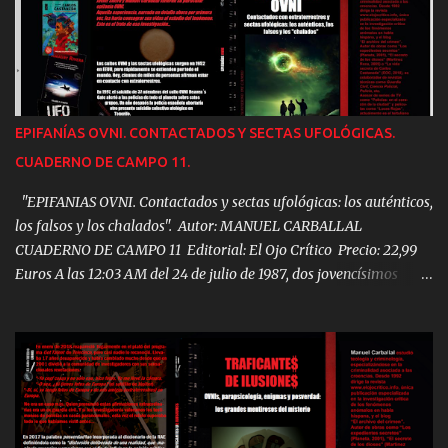
EPIFANÍAS OVNI. CONTACTADOS Y SECTAS UFOLÓGICAS.
CUADERNO DE CAMPO 11.
"EPIFANIAS OVNI. Contactados y sectas ufológicas: los auténticos,
los falsos y los chalados". Autor: MANUEL CARBALLAL
CUADERNO DE CAMPO 11 Editorial: El Ojo Crítico Precio: 22,99
Euros A las 12:03 AM del 24 de julio de 1987, dos jovencísimos
Javier Siena y Manuel Carballal vivieron su Particular epifanía
OVNI. Aquella experiencia, narrada en detalle ahora por primera
vez les haría consagrar sus vidas al estudio del fenómeno. Este es
el fruto de aquella investigación. Los cultos OVNI y las sectas
ufológicas surgen en 1952 en EEUU, pero rápidamente se extienden
por todo el mundo. Hoy, cientos de miles de personas afirman
estar en contacto con extraterrestres. En 1991 el suicidio de 31