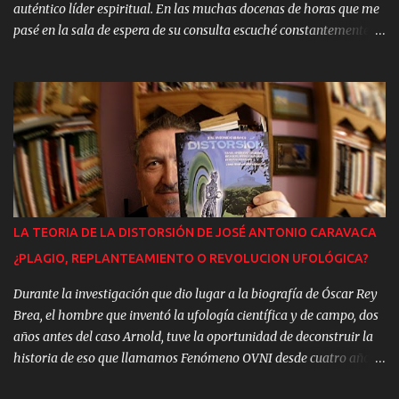
auténtico líder espiritual. En las muchas docenas de horas que me
pasé en la sala de espera de su consulta escuché constantemente
frases como: “Andrés es un ser único en el mundo”; “Después de
Cristo, Andrés”; “Que no nos falte nunca, porque yo no sabría que
hacer sin él…”, etc. Quiero subrayar este aspecto emocional del
caso, porque lo considero fundamental para comprender lo que ha
ocurrido. Y de esos mismos pacientes, seguidores y “discípulos”,
rendidos a los pies del Maestro, del “Mesías de Campanillas”,
escuché una y otra vez los mismos argumentos: “Andrés no cobra
nada por sus operaciones, tú le das la voluntad”. Esto es cierto, sin
embargo, si Andrés convence a una persona de grandes recursos
LA TEORIA DE LA DISTORSIÓN DE JOSÉ ANTONIO CARAVACA
económicos de que le ha curado un cáncer ¿cuánto dinero vale ese
¿PLAGIO, REPLANTEAMIENTO O REVOLUCION UFOLÓGICA?
servicio?. Si bien la media de las donaciones podía oscilar en torno
a las 5.000 pts en los cas...
Durante la investigación que dio lugar a la biografía de Óscar Rey
Brea, el hombre que inventó la ufología científica y de campo, dos
años antes del caso Arnold, tuve la oportunidad de deconstruir la
historia de eso que llamamos Fenómeno OVNI desde cuatro años
antes de su surgimiento como fenómeno social, en 1947. [1] Y la