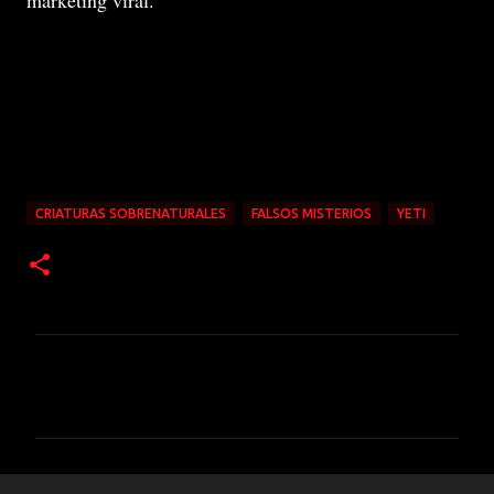
marketing viral.
CRIATURAS SOBRENATURALES
FALSOS MISTERIOS
YETI
C
o
m
e
n