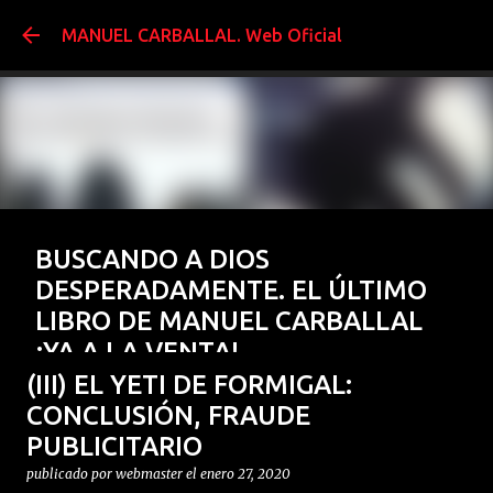
Ir al contenido prin
MANUEL CARBALLAL. Web Oficial
BUSCANDO A DIOS
DESPERADAMENTE. EL ÚLTIMO
LIBRO DE MANUEL CARBALLAL
¡YA A LA VENTA!
(III) EL YETI DE FORMIGAL:
publicado por
webmaster
el
enero 15, 2026
BUSCANDO A DIOS DESESPERADAMENTE
FENÓMENOS MÍSTICOS
CONCLUSIÓN, FRAUDE
El Último libro de Manuel Carballal ¡¡YA A LA VENTA!!
PUBLICITARIO
GERMÁN DE ARGUMOSA
LIBROS
PARAPSICOLOGÍA
publicado por
webmaster
el
enero 27, 2020
0