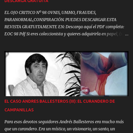
DESCARGA GRATUITA
Andalucía, las fake news, etc. Nos hemos acostumbrado a vivir en
la mentira. En los últ...
EL OJO CRITICO Nº 98 OVNIS, UMMO, FRAUDES,
PARANORMAL,CONSPIRACIÓN. PUEDES DESCARGAR ESTA
REVISTA GRATUITAMENTE EN: Descarga aquí el PDF completo:
EOC 98 Pdf Si eres coleccionista y quieres adquirirla en papel, (son
muy pocos los ejemplares disponibles) puedes adquirirla al precio
de: 9,99 €. Podrás encontrar, entre otros contenidos: - EDITORIAL.
Los Ladrillos del Misterio - UAPs, Dinero y Mentiras en el
Pentágono - Los OVNIs en el Parlamento Europeo - Así se
Construyeron las Pirámides de Egipto - DMT, las Antípodas de la
Mente - UMMO, el Mensaje Cifrado - El Enigma de María
Magdalena - El Primer Cazavampiros Humano - "El Otro Lado"
del Periodismo del Misterio - Manuel Carballal sin filtros -
Reflexiones de Jacques Vallée - Europa no Prioriza la Investigación
EL CASO ANDRES BALLESTEROS (III): EL CURANDERO DE
OVNI Y mucho más...
CAMPANILLAS
Para esos devotos seguidores Andrés Ballesteros era mucho más
que un curandero. Era un místico, un visionario, un santo, un