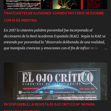
miembros del culto OVNI Heaven’s Gate alertó a las policías de
todo el planeta sobre estos grupos. Un año después la policía
TRAFICANTES DE ILUSIONES: CUANDO MISTERIO SE ESCRIBE
española abortaría otro presunto suicidio colectivo ufológico en
CON M DE MENTIRA
Tenerife. Pero, tras las sectas ufológicas, se ocultan cosas todavía
más siniestra...
En 2017 la siniestra palabra posverdad fue incorporada al
diccionario de la Real Academia Española (RAE). Según la RAE se
entiende por posverdad la “distorsión deliberada de una realidad,
que manipula creencias y emociones con el fin de influir en la
opinión pública y en actitudes sociales”. El término tiene su origen
en el contexto político, pero en el siglo XXI el uso de la posverdad o
mentira emotiva se ha traspolado a la economía, el periodismo, el
comercio, el derecho… y el misterio. Cualquier ámbito en que “la
distorsión deliberada de la realidad, en la que unos hechos
objetivos tienen menos influencia que las apelaciones a las
emociones y a las creencias personales” resulte rentable. Que
vivimos rodeados de mentiras no es ningún secreto. De las
preferentes a Milli Vanilli, pasando por el “Hombre de “Piltdown”,
YA DISPONIBLE LA REVISTA El OJO CRÍTICO Nº 98 PARA
las “Piedras de Beringuer”, el Forum Filatélico, los EREs de