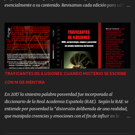
esencialmente a su contenido. Revisamos cada edición para saber
cuántas personas han escrito en EOC, cuántas páginas se han
publicado y cuál es el tema más recurrente. La celebración del
número 100, que tuvo lugar en marzo de 2026 en Madrid con
invitados de toda España y alguno incluso del otro lado del charco,
fue una muestra de esa heterogeneidad que se reúne bajo el
paraguas de este fanzine que comenzó como una iniciativa casi
unipersonal y que hoy cuenta con un gigantesco elenco de firmas
estables. En 1995 Carballal y el grupo que colaboraba con EOC
intentaron sacar un número mensual. No lo lograron, pero
TRAFICANTES DE ILUSIONES: CUANDO MISTERIO SE ESCRIBE
estuvieron cerca: publicaron once veces durante ese año. Pero el
CON M DE MENTIRA
trabajo era demasiado y El Ojo Crítico ya estaba creciendo mucho
como para hacer viable una salida cada 30 días. Los artículos
En 2017 la siniestra palabra posverdad fue incorporada al
rápidamen...
diccionario de la Real Academia Española (RAE). Según la RAE se
entiende por posverdad la “distorsión deliberada de una realidad,
que manipula creencias y emociones con el fin de influir en la
opinión pública y en actitudes sociales”. El término tiene su origen
en el contexto político, pero en el siglo XXI el uso de la posverdad o