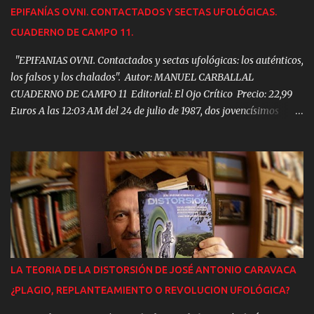
EPIFANÍAS OVNI. CONTACTADOS Y SECTAS UFOLÓGICAS.
CUADERNO DE CAMPO 11.
"EPIFANIAS OVNI. Contactados y sectas ufológicas: los auténticos,
los falsos y los chalados". Autor: MANUEL CARBALLAL
CUADERNO DE CAMPO 11 Editorial: El Ojo Crítico Precio: 22,99
Euros A las 12:03 AM del 24 de julio de 1987, dos jovencísimos
Javier Siena y Manuel Carballal vivieron su Particular epifanía
OVNI. Aquella experiencia, narrada en detalle ahora por primera
vez les haría consagrar sus vidas al estudio del fenómeno. Este es
el fruto de aquella investigación. Los cultos OVNI y las sectas
ufológicas surgen en 1952 en EEUU, pero rápidamente se extienden
por todo el mundo. Hoy, cientos de miles de personas afirman
estar en contacto con extraterrestres. En 1991 el suicidio de 31
miembros del culto OVNI Heaven’s Gate alertó a las policías de
todo el planeta sobre estos grupos. Un año después la policía
LA TEORIA DE LA DISTORSIÓN DE JOSÉ ANTONIO CARAVACA
española abortaría otro presunto suicidio colectivo ufológico en
¿PLAGIO, REPLANTEAMIENTO O REVOLUCION UFOLÓGICA?
Tenerife. Pero, tras las sectas ufológicas, se ocultan cosas todavía
más siniestra...