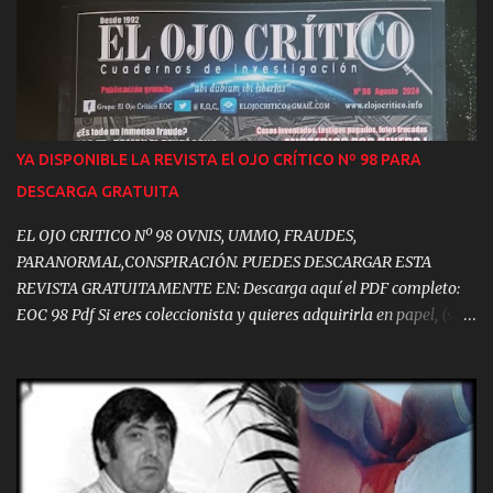
llevan más de 33 años obsequiándonos desinteresadamente con
sus investigaciones, artículos, reportajes, tesinas de fin de carrera e
incluso tesis doctorales, se dieron cita en la capital española,
llegados desde los rincones más remotos del mundo, solo para este
encuentro histórico. Como Maury González, que vino desde
Argentina; Diego Zúñiga, desde Alemania; Domingo Pino, desde
YA DISPONIBLE LA REVISTA El OJO CRÍTICO Nº 98 PARA
Bulgaria o Manny Fernández, desde República Dominicana. Así
DESCARGA GRATUITA
como compañeros llegados desde Tenerife, Barcelona, Valencia,
Alicante, Pontevedra, Guadalajara, Granada, Pamplona, A Cor...
EL OJO CRITICO Nº 98 OVNIS, UMMO, FRAUDES,
PARANORMAL,CONSPIRACIÓN. PUEDES DESCARGAR ESTA
REVISTA GRATUITAMENTE EN: Descarga aquí el PDF completo:
EOC 98 Pdf Si eres coleccionista y quieres adquirirla en papel, (son
muy pocos los ejemplares disponibles) puedes adquirirla al precio
de: 9,99 €. Podrás encontrar, entre otros contenidos: - EDITORIAL.
Los Ladrillos del Misterio - UAPs, Dinero y Mentiras en el
Pentágono - Los OVNIs en el Parlamento Europeo - Así se
Construyeron las Pirámides de Egipto - DMT, las Antípodas de la
Mente - UMMO, el Mensaje Cifrado - El Enigma de María