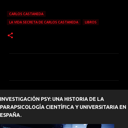
CARLOS CASTANEDA
LA VIDA SECRETA DE CARLOS CASTANEDA
LIBROS
C
o
m
e
n
INVESTIGACIÓN PSY: UNA HISTORIA DE LA
t
PARAPSICOLOGÍA CIENTÍFICA Y UNIVERSITARIA EN
a
ESPAÑA.
r
i