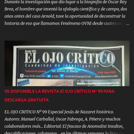
Durante la investigación que dio lugar a la biografía de Óscar Rey
Brea, el hombre que inventó la ufología científica y de campo, dos
años antes del caso Arnold, tuve la oportunidad de deconstruir la
historia de eso que llamamos Fenómeno OVNI desde cuatro años
antes de su surgimiento como fenómeno social, en 1947. [1] Y la
primera sorpresa -y argumento irrefutable contra la Hipótesis
PsicoSocial (HPS)- es que, durante los primeros años del fenómeno
de los entonces denominados Platillos Volantes, nadie consideró su
origen extraterrestre como primera hipótesis. Eso demuestran las
encuestas publicadas durante aquellos primeros años. Por el
contrario, los encuestados identificaban como explicación más
plausible para el origen de los misteriosos platillos que se tratase
de armas secretas, fenómenos naturales o incluso manifestaciones
YA DISPONIBLE LA REVISTA El OJO CRÍTICO Nº 99 PARA
sobrenaturales. [2] Precisamente en el seno de la Iglesia, más en el
DESCARGA GRATUITA
caso de la protestante que la católica, aparecieron las primeras
voces que sugerían que tr...
EL OJO CRITICO Nº 99 Especial Jesús de Nazaret histórico.
Autores: Manuel Carballal, Oscar Fabrega, A. Piñero y muchos
colaboradores más... Editorial: El fracaso de Anomalist Insultos,
descalificaciones, calumnias… en las últimas semanas la lista que