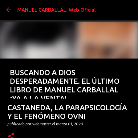
Ir al contenido prin
MANUEL CARBALLAL. Web Oficial
BUSCANDO A DIOS
DESPERADAMENTE. EL ÚLTIMO
LIBRO DE MANUEL CARBALLAL
¡YA A LA VENTA!
CASTANEDA, LA PARAPSICOLOGÍA
publicado por
webmaster
el
enero 15, 2026
BUSCANDO A DIOS DESESPERADAMENTE
FENÓMENOS MÍSTICOS
Y EL FENÓMENO OVNI
El Último libro de Manuel Carballal ¡¡YA A LA VENTA!!
GERMÁN DE ARGUMOSA
LIBROS
PARAPSICOLOGÍA
publicado por
webmaster
el
marzo 01, 2020
0