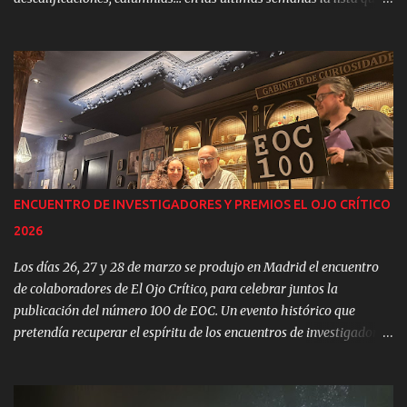
presuntamente aglutina a la flor y nata de la ufología científica
hispano-hablante ha conseguido retrotraerse a los peores años de
enfrentamiento entre la ufología de campo y la de gabinete. Y la
mayoría de los investigadores de campo la hemos abandonado.
Estas son las razones… PUEDES DESCARGAR ESTA REVISTA
GRATUITAMENTE EN: Descarga aquí el PDF completo: EOC 99
Pdf Si eres coleccionista y quieres adquirirla en papel, (son muy
pocos los ejemplares disponibles) puedes adquirirla al precio de:
10,99 €. CONTENIDO DE ESTE NÚMERO: Las mentiras de
ENCUENTRO DE INVESTIGADORES Y PREMIOS EL OJO CRÍTICO
Garabandal. Garabandal y el misterio. La iglesia católica y lo
2026
sobrenatural. El último análisis de la Sábana Santa. El detective de
lo insólito. El zombi del Moncayo. La cara oculta de… lo último ...
Los días 26, 27 y 28 de marzo se produjo en Madrid el encuentro
de colaboradores de El Ojo Crítico, para celebrar juntos la
publicación del número 100 de EOC. Un evento histórico que
pretendía recuperar el espíritu de los encuentros de investigadores
que se celebraban periódicamente, durante el siglo pasado, en
diferentes ciudades españolas. Eso sí, organizado con mucho amor
y mucho humor… Compañeros de fanzine, algunos de los cuales