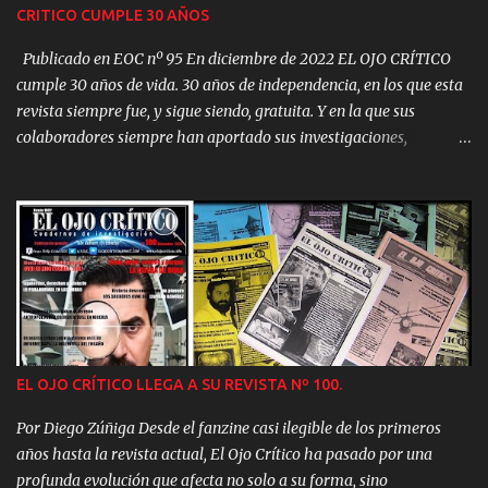
CRITICO CUMPLE 30 AÑOS
servicio?. Si bien la media de las donaciones podía oscilar en torno
a las 5.000 pts en los cas...
Publicado en EOC nº 95 En diciembre de 2022 EL OJO CRÍTICO
cumple 30 años de vida. 30 años de independencia, en los que esta
revista siempre fue, y sigue siendo, gratuita. Y en la que sus
colaboradores siempre han aportado sus investigaciones,
artículos, tesinas y tesis doctorales y trabajos, de forma altruista y
desinteresada. Entre sus colaboradores José A. Caravaca, Óscar
Fábrega, D. Pastor Petit, J.J. Montejo, Dr. Antonio Piñero, Dr.
Francisco Rubia, Javier Sierra, Beatriz Erlanz, Débora Goldstern,
David Cuevas, Dr. Fernando Rueda, J.J. Sánchez-Oro, Chris Aubeck,
Lourdes Gómez, Vicente Juan Ballester Olmos, Carlos Fernández,
Miguel Pedrero, V. Pérez Baeza, Clara Tahoces, Andréas Faber-
Kaiser, Jesús Ortega, Scott Corrales, Diego Zúñiga, Yvan Figueiras,
M. Ángel Ruiz, Yvan Figuiras, Cristian Puig, Victor Martínez,
EL OJO CRÍTICO LLEGA A SU REVISTA Nº 100.
Moises Garrido, Chris Campos, Pedro P. Canto, Óscar Iborra y un
largo etcétera. A todos ellos gracias, por haber hecho posible con
Por Diego Zúñiga Desde el fanzine casi ilegible de los primeros
su generosidad, que EOC se haya con...
años hasta la revista actual, El Ojo Crítico ha pasado por una
profunda evolución que afecta no solo a su forma, sino