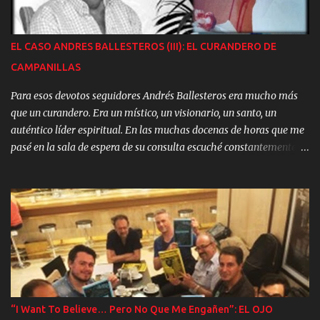
Magdalena - El Primer Cazavampiros Humano - "El Otro Lado"
del Periodismo del Misterio - Manuel Carballal sin filtros -
Reflexiones de Jacques Vallée - Europa no Prioriza la Investigación
EL CASO ANDRES BALLESTEROS (III): EL CURANDERO DE
OVNI Y mucho más...
CAMPANILLAS
Para esos devotos seguidores Andrés Ballesteros era mucho más
que un curandero. Era un místico, un visionario, un santo, un
auténtico líder espiritual. En las muchas docenas de horas que me
pasé en la sala de espera de su consulta escuché constantemente
frases como: “Andrés es un ser único en el mundo”; “Después de
Cristo, Andrés”; “Que no nos falte nunca, porque yo no sabría que
hacer sin él…”, etc. Quiero subrayar este aspecto emocional del
caso, porque lo considero fundamental para comprender lo que ha
ocurrido. Y de esos mismos pacientes, seguidores y “discípulos”,
rendidos a los pies del Maestro, del “Mesías de Campanillas”,
escuché una y otra vez los mismos argumentos: “Andrés no cobra
nada por sus operaciones, tú le das la voluntad”. Esto es cierto, sin
embargo, si Andrés convence a una persona de grandes recursos
“I Want To Believe… Pero No Que Me Engañen”: EL OJO
económicos de que le ha curado un cáncer ¿cuánto dinero vale ese