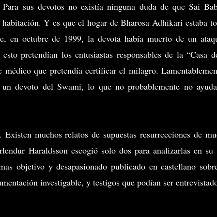
. Para sus devotos no existía ninguna duda de que Sai Ba
a habitación. Y es que el hogar de Bharosa Adhikari estaba t
ue, en octubre de 1999, la devota había muerto de un ataq
 esto pretendían los entusiastas responsables de la “Casa d
 médico que pretendía certificar el milagro. Lamentablemen
a un devoto del Swami, lo que no probablemente no ayud
. Existen muchos relatos de supuestas resurrecciones de mu
rlendur Haraldsson escogió solo dos para analizarlas en su 
as objetivo y desapasionado publicado en castellano sobr
entación investigable, y testigos que podían ser entrevistad