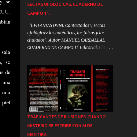
 y se
SECTAS UFOLÓGICAS. CUADERNO DE
EEUU.
CAMPO 11.
abían
"EPIFANIAS OVNI. Contactados y sectas
ufológicas: los auténticos, los falsos y los
chalados". Autor: MANUEL CARBALLAL
CUADERNO DE CAMPO 11 Editorial: El Ojo
 sala
Crítico Precio: 22,99 Euros A las 12:03 AM
n, se
del 24 de julio de 1987, dos jovencísimos
Javier Siena y Manuel Carballal vivieron su
as de
Particular epifanía OVNI. Aquella
i una
experiencia, narrada en detalle ahora por
e una
primera vez les haría consagrar sus vidas al
estudio del fenómeno. Este es el fruto de
 piel
aquella investigación. Los cultos OVNI y las
sectas ufológicas surgen en 1952 en EEUU,
TRAFICANTES DE ILUSIONES: CUANDO
pero rápidamente se extienden por todo el
MISTERIO SE ESCRIBE CON M DE
mundo. Hoy, cientos de miles de personas
MENTIRA
afirman estar en contacto con