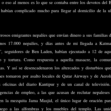
 o eso al menos es lo que se contaba entre los devotos del 
 habían complicado mucho para llegar al domicilio de la u
rosos emigrantes nepalíes que envían dinero a sus familias 
nos 17.000 nepalíes, y días antes de mi llegada a Katm
”, seguidores de Ben Laden, habían ejecutado a 12 de aqu
tro y tortura. Como respuesta a aquella masacre, la comu
s. Y así se desencadenaron los altercados y disturbios qu
enes tomaron por asalto locales de Qatar Airways y de Aerol
s oficinas del diario Kantipur y de un canal de televisión
gencias de empleo, a las que acusan de reclutar nepaleses
en la mezquita Jama Masjid, el único lugar de oración par
uego a las alfombras y los muebles del templo. Las uni