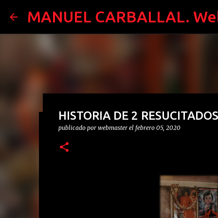
MANUEL CARBALLAL. Web 
HISTORIA DE 2 RESUCITADOS
publicado por
webmaster
el
febrero 05, 2020
BUSCANDO A DIOS DESPERAD
CARBALLAL ¡YA A LA VENTA!
publicado por
webmaster
el
enero 15, 2026
BUSCANDO A DI
LIBROS
PARAPSICOLOGÍA
0