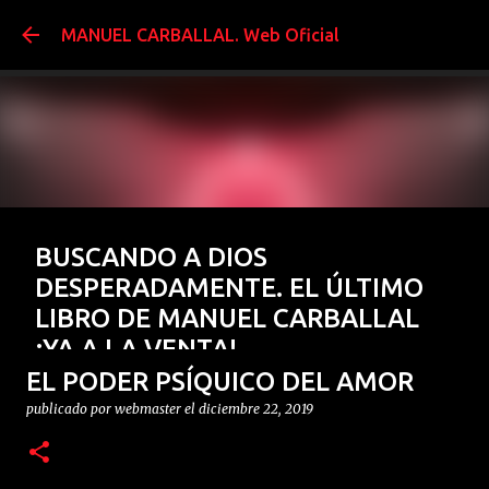
Ir al contenido prin
MANUEL CARBALLAL. Web Oficial
BUSCANDO A DIOS
DESPERADAMENTE. EL ÚLTIMO
LIBRO DE MANUEL CARBALLAL
¡YA A LA VENTA!
EL PODER PSÍQUICO DEL AMOR
publicado por
webmaster
el
enero 15, 2026
BUSCANDO A DIOS DESESPERADAMENTE
FENÓMENOS MÍSTICOS
publicado por
webmaster
el
diciembre 22, 2019
El Último libro de Manuel Carballal ¡¡YA A LA VENTA!!
GERMÁN DE ARGUMOSA
LIBROS
PARAPSICOLOGÍA
0