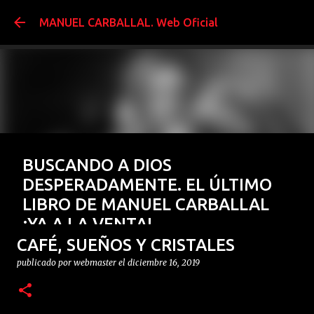
Ir al contenido prin
MANUEL CARBALLAL. Web Oficial
BUSCANDO A DIOS
DESPERADAMENTE. EL ÚLTIMO
LIBRO DE MANUEL CARBALLAL
¡YA A LA VENTA!
CAFÉ, SUEÑOS Y CRISTALES
publicado por
webmaster
el
enero 15, 2026
BUSCANDO A DIOS DESESPERADAMENTE
FENÓMENOS MÍSTICOS
publicado por
webmaster
el
diciembre 16, 2019
El Último libro de Manuel Carballal ¡¡YA A LA VENTA!!
GERMÁN DE ARGUMOSA
LIBROS
PARAPSICOLOGÍA
0