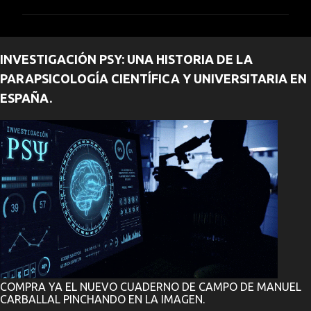
m
e
n
INVESTIGACIÓN PSY: UNA HISTORIA DE LA
t
PARAPSICOLOGÍA CIENTÍFICA Y UNIVERSITARIA EN
a
ESPAÑA.
r
i
o
s
COMPRA YA EL NUEVO CUADERNO DE CAMPO DE MANUEL
CARBALLAL PINCHANDO EN LA IMAGEN.