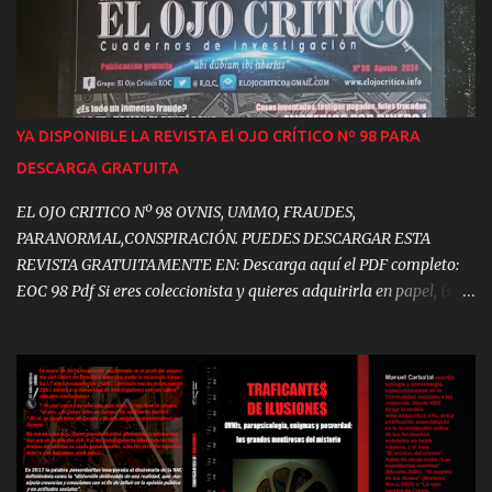
ufológicas surgen en 1952 en EEUU, pero rápidamente se extienden
por todo el mundo. Hoy, cientos de miles de personas afirman
estar en contacto con extraterrestres. En 1991 el suicidio de 31
miembros del culto OVNI Heaven’s Gate alertó a las policías de
todo el planeta sobre estos grupos. Un año después la policía
YA DISPONIBLE LA REVISTA El OJO CRÍTICO Nº 98 PARA
española abortaría otro presunto suicidio colectivo ufológico en
DESCARGA GRATUITA
Tenerife. Pero, tras las sectas ufológicas, se ocultan cosas todavía
más siniestra...
EL OJO CRITICO Nº 98 OVNIS, UMMO, FRAUDES,
PARANORMAL,CONSPIRACIÓN. PUEDES DESCARGAR ESTA
REVISTA GRATUITAMENTE EN: Descarga aquí el PDF completo:
EOC 98 Pdf Si eres coleccionista y quieres adquirirla en papel, (son
muy pocos los ejemplares disponibles) puedes adquirirla al precio
de: 9,99 €. Podrás encontrar, entre otros contenidos: - EDITORIAL.
Los Ladrillos del Misterio - UAPs, Dinero y Mentiras en el
Pentágono - Los OVNIs en el Parlamento Europeo - Así se
Construyeron las Pirámides de Egipto - DMT, las Antípodas de la
Mente - UMMO, el Mensaje Cifrado - El Enigma de María
Magdalena - El Primer Cazavampiros Humano - "El Otro Lado"