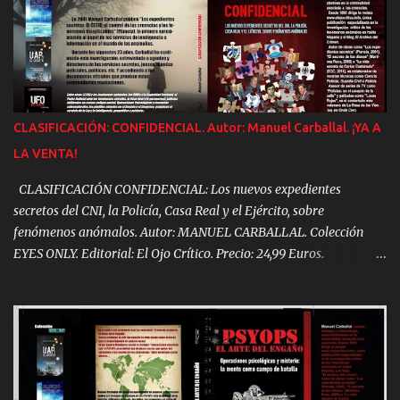
invitados de toda España y alguno incluso del otro lado del charco,
fue una muestra de esa heterogeneidad que se reúne bajo el
paraguas de este fanzine que comenzó como una iniciativa casi
unipersonal y que hoy cuenta con un gigantesco elenco de firmas
estables. En 1995 Carballal y el grupo que colaboraba con EOC
intentaron sacar un número mensual. No lo lograron, pero
CLASIFICACIÓN: CONFIDENCIAL. Autor: Manuel Carballal. ¡YA A
estuvieron cerca: publicaron once veces durante ese año. Pero el
LA VENTA!
trabajo era demasiado y El Ojo Crítico ya estaba creciendo mucho
como para hacer viable una salida cada 30 días. Los artículos
CLASIFICACIÓN CONFIDENCIAL: Los nuevos expedientes
rápidamen...
secretos del CNI, la Policía, Casa Real y el Ejército, sobre
fenómenos anómalos. Autor: MANUEL CARBALLAL. Colección
EYES ONLY. Editorial: El Ojo Crítico. Precio: 24,99 Euros.
CLASIFICACIÓN CONFIDENCIAL: En 2001 Manuel Carballal
publicó "Los Expedientes Secretos:EL CESID, el control de las
creencias y los fenómenos inexplicables" (Planeta), la primera
aproximación al papel de los servicios de inteligencia e
información en el mundo de las anomalías. Durante los siguientes
23 años,Carballal ha continuado esta investigación, entrevistando