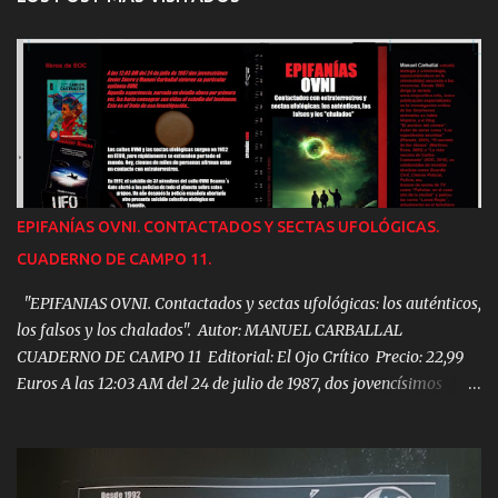
EPIFANÍAS OVNI. CONTACTADOS Y SECTAS UFOLÓGICAS.
CUADERNO DE CAMPO 11.
"EPIFANIAS OVNI. Contactados y sectas ufológicas: los auténticos,
los falsos y los chalados". Autor: MANUEL CARBALLAL
CUADERNO DE CAMPO 11 Editorial: El Ojo Crítico Precio: 22,99
Euros A las 12:03 AM del 24 de julio de 1987, dos jovencísimos
Javier Siena y Manuel Carballal vivieron su Particular epifanía
OVNI. Aquella experiencia, narrada en detalle ahora por primera
vez les haría consagrar sus vidas al estudio del fenómeno. Este es
el fruto de aquella investigación. Los cultos OVNI y las sectas