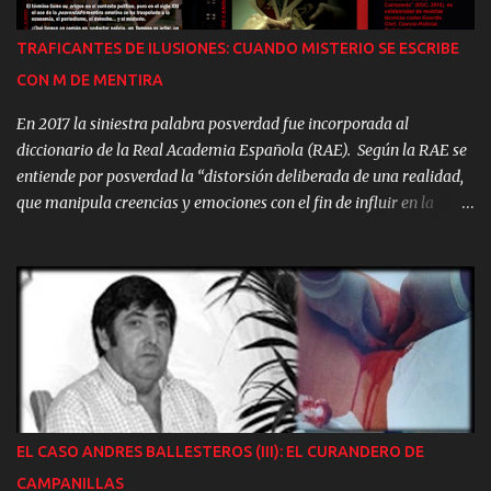
del Periodismo del Misterio - Manuel Carballal sin filtros -
Reflexiones de Jacques Vallée - Europa no Prioriza la Investigación
TRAFICANTES DE ILUSIONES: CUANDO MISTERIO SE ESCRIBE
OVNI Y mucho más...
CON M DE MENTIRA
En 2017 la siniestra palabra posverdad fue incorporada al
diccionario de la Real Academia Española (RAE). Según la RAE se
entiende por posverdad la “distorsión deliberada de una realidad,
que manipula creencias y emociones con el fin de influir en la
opinión pública y en actitudes sociales”. El término tiene su origen
en el contexto político, pero en el siglo XXI el uso de la posverdad o
mentira emotiva se ha traspolado a la economía, el periodismo, el
comercio, el derecho… y el misterio. Cualquier ámbito en que “la
distorsión deliberada de la realidad, en la que unos hechos
objetivos tienen menos influencia que las apelaciones a las
emociones y a las creencias personales” resulte rentable. Que
vivimos rodeados de mentiras no es ningún secreto. De las
preferentes a Milli Vanilli, pasando por el “Hombre de “Piltdown”,
EL CASO ANDRES BALLESTEROS (III): EL CURANDERO DE
las “Piedras de Beringuer”, el Forum Filatélico, los EREs de
CAMPANILLAS