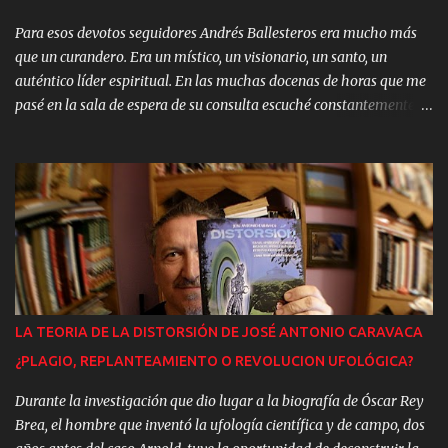
Andalucía, las fake news, etc. Nos hemos acostumbrado a vivir en
la mentira. En los últ...
Para esos devotos seguidores Andrés Ballesteros era mucho más
que un curandero. Era un místico, un visionario, un santo, un
auténtico líder espiritual. En las muchas docenas de horas que me
pasé en la sala de espera de su consulta escuché constantemente
frases como: “Andrés es un ser único en el mundo”; “Después de
Cristo, Andrés”; “Que no nos falte nunca, porque yo no sabría que
hacer sin él…”, etc. Quiero subrayar este aspecto emocional del
caso, porque lo considero fundamental para comprender lo que ha
ocurrido. Y de esos mismos pacientes, seguidores y “discípulos”,
rendidos a los pies del Maestro, del “Mesías de Campanillas”,
escuché una y otra vez los mismos argumentos: “Andrés no cobra
nada por sus operaciones, tú le das la voluntad”. Esto es cierto, sin
embargo, si Andrés convence a una persona de grandes recursos
LA TEORIA DE LA DISTORSIÓN DE JOSÉ ANTONIO CARAVACA
económicos de que le ha curado un cáncer ¿cuánto dinero vale ese
¿PLAGIO, REPLANTEAMIENTO O REVOLUCION UFOLÓGICA?
servicio?. Si bien la media de las donaciones podía oscilar en torno
a las 5.000 pts en los cas...
Durante la investigación que dio lugar a la biografía de Óscar Rey
Brea, el hombre que inventó la ufología científica y de campo, dos